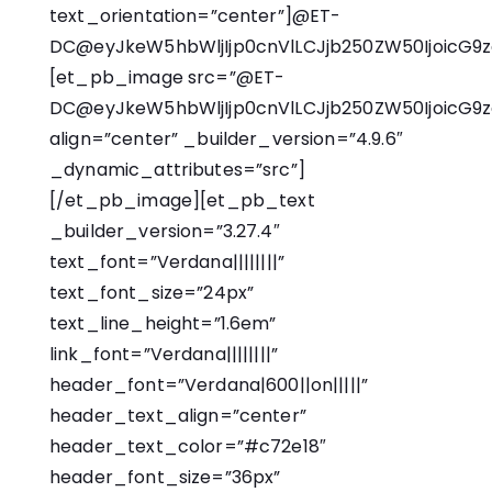
text_orientation=”center”]@ET-
DC@eyJkeW5hbWljIjp0cnVlLCJjb250ZW50IjoicG9zd
[et_pb_image src=”@ET-
DC@eyJkeW5hbWljIjp0cnVlLCJjb250ZW50IjoicG9
align=”center” _builder_version=”4.9.6″
_dynamic_attributes=”src”]
[/et_pb_image][et_pb_text
_builder_version=”3.27.4″
text_font=”Verdana||||||||”
text_font_size=”24px”
text_line_height=”1.6em”
link_font=”Verdana||||||||”
header_font=”Verdana|600||on|||||”
header_text_align=”center”
header_text_color=”#c72e18″
header_font_size=”36px”