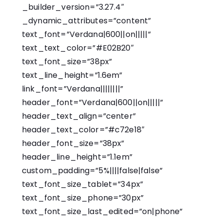
_builder_version=”3.27.4″
_dynamic_attributes=”content”
text_font=”Verdana|600||on|||||”
text_text_color=”#E02B20″
text_font_size=”38px”
text_line_height=”1.6em”
link_font=”Verdana||||||||”
header_font=”Verdana|600||on|||||”
header_text_align=”center”
header_text_color=”#c72e18″
header_font_size=”38px”
header_line_height=”1.1em”
custom_padding=”5%||||false|false”
text_font_size_tablet=”34px”
text_font_size_phone=”30px”
text_font_size_last_edited=”on|phone”