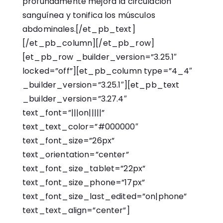
profundamente mejora la circulación
sanguínea y tonifica los músculos
abdominales.[/et_pb_text]
[/et_pb_column][/et_pb_row]
[et_pb_row _builder_version=”3.25.1″
locked=”off”][et_pb_column type=”4_4″
_builder_version=”3.25.1″][et_pb_text
_builder_version=”3.27.4″
text_font=”|||on|||||”
text_text_color=”#000000″
text_font_size=”26px”
text_orientation=”center”
text_font_size_tablet=”22px”
text_font_size_phone=”17px”
text_font_size_last_edited=”on|phone”
text_text_align=”center”]