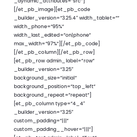
_dynamic_attributes=”src”]
[/et_pb_image][et_pb_code
_builder_version=”3.25.4″ width_tablet=””
width_phone=”95%”
width_last_edited=”on|phone”
max_width=”97%”]
[/et_pb_code]
[/et_pb_column][/et_pb_row]
[et_pb_row admin_label=”row”
_builder_version=”3.25″
background_size=”initial”
background_position=”top_left”
background_repeat=”repeat”]
[et_pb_column type=”4_4″
_builder_version=”3.25″
custom_padding=”|||”
custom_padding__hover=”|||”]