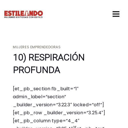
MUJERES EMPRENDEDORAS
10) RESPIRACIÓN
PROFUNDA
[et_pb_section fb_built=”1″
admin_label=”section”
_builder_version=”3.22.3″ locked=”off”]
[et_pb_row _builder_version=”3.25.4″]
[et_pb_column type=”4_4″