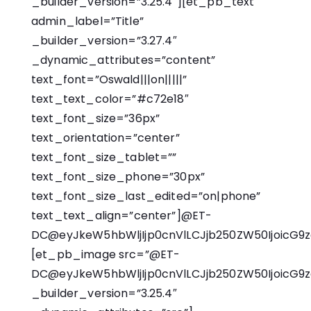
_builder_version=”3.25.4″][et_pb_text
admin_label=”Title”
_builder_version=”3.27.4″
_dynamic_attributes=”content”
text_font=”Oswald|||on|||||”
text_text_color=”#c72e18″
text_font_size=”36px”
text_orientation=”center”
text_font_size_tablet=””
text_font_size_phone=”30px”
text_font_size_last_edited=”on|phone”
text_text_align=”center”]@ET-
DC@eyJkeW5hbWljIjp0cnVlLCJjb250ZW50IjoicG9zd
[et_pb_image src=”@ET-
DC@eyJkeW5hbWljIjp0cnVlLCJjb250ZW50IjoicG9
_builder_version=”3.25.4″