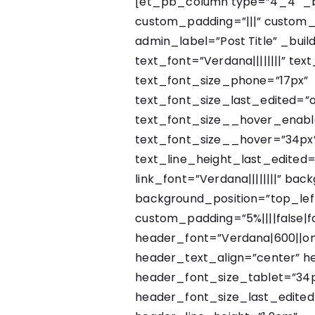
[et_pb_column type=”4_4″ _bu
custom_padding=”|||” custom_
admin_label=”Post Title” _buil
text_font=”Verdana||||||||” tex
text_font_size_phone=”17px”
text_font_size_last_edited=”o
text_font_size__hover_enabl
text_font_size__hover=”34px”
text_line_height_last_edited=
link_font=”Verdana||||||||” back
background_position=”top_lef
custom_padding=”5%||||false|fa
header_font=”Verdana|600||on
header_text_align=”center” h
header_font_size_tablet=”34
header_font_size_last_edite