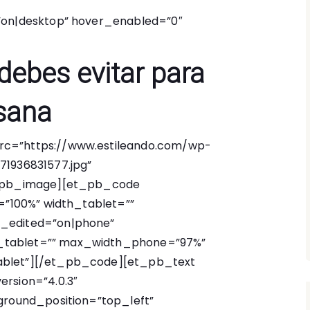
”on|desktop” hover_enabled=”0″
debes evitar para
sana
rc=”https://www.estileando.com/wp-
71936831577.jpg”
et_pb_image][et_pb_code
h=”100%” width_tablet=””
t_edited=”on|phone”
_tablet=”” max_width_phone=”97%”
blet”]
[/et_pb_code][et_pb_text
ersion=”4.0.3″
kground_position=”top_left”