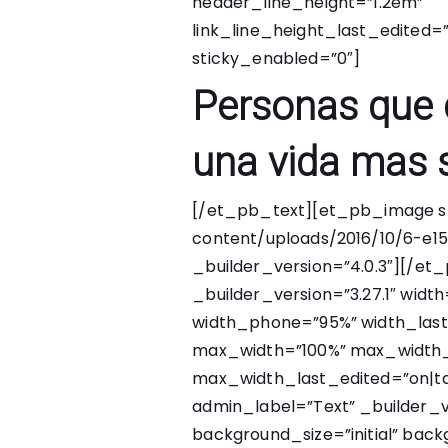
header_line_height=”1.2em”
link_line_height_last_edited=
sticky_enabled=”0″]
Personas que 
una vida mas 
[/et_pb_text][et_pb_image s
content/uploads/2016/10/6-e15
_builder_version=”4.0.3″][/
_builder_version=”3.27.1″ widt
width_phone=”95%” width_las
max_width=”100%” max_width
max_width_last_edited=”on|ta
admin_label=”Text” _builder_v
background_size=”initial” bac