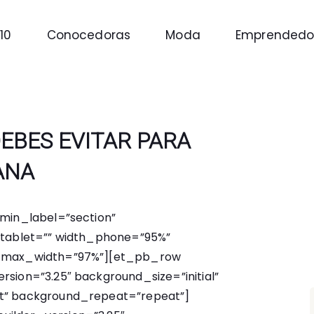
10
Conocedoras
Moda
Emprendedo
EBES EVITAR PARA
ANA
dmin_label=”section”
_tablet=”” width_phone=”95%”
” max_width=”97%”][et_pb_row
sion=”3.25″ background_size=”initial”
t” background_repeat=”repeat”]