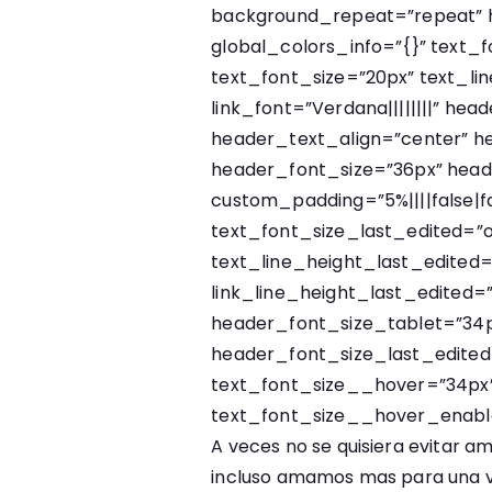
background_repeat=”repeat” 
global_colors_info=”{}” text_fo
text_font_size=”20px” text_li
link_font=”Verdana||||||||” hea
header_text_align=”center” h
header_font_size=”36px” head
custom_padding=”5%||||false|f
text_font_size_last_edited=”
text_line_height_last_edited=
link_line_height_last_edited=
header_font_size_tablet=”34
header_font_size_last_edite
text_font_size__hover=”34px
text_font_size__hover_enabl
A veces no se quisiera evitar 
incluso amamos mas para una vi