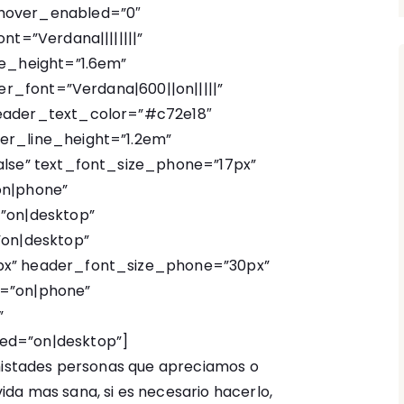
hover_enabled=”0″
nt=”Verdana||||||||”
ne_height=”1.6em”
der_font=”Verdana|600||on|||||”
eader_text_color=”#c72e18″
er_line_height=”1.2em”
alse” text_font_size_phone=”17px”
on|phone”
”on|desktop”
”on|desktop”
px” header_font_size_phone=”30px”
d=”on|phone”
”
ed=”on|desktop”]
amistades personas que apreciamos o
da mas sana, si es necesario hacerlo,