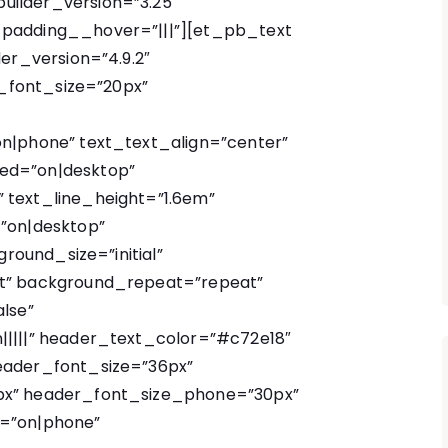
ilder_version=”3.25″
padding__hover=”|||”][et_pb_text
der_version=”4.9.2″
t_font_size=”20px”
n|phone” text_text_align=”center”
ed=”on|desktop”
 text_line_height=”1.6em”
”on|desktop”
ground_size=”initial”
t” background_repeat=”repeat”
lse”
|||||” header_text_color=”#c72e18″
eader_font_size=”36px”
px” header_font_size_phone=”30px”
d=”on|phone”