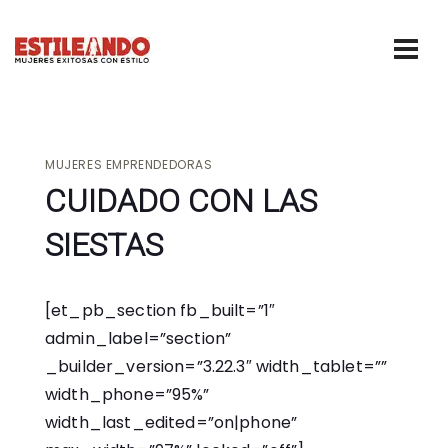
MUJERES EMPRENDEDORAS
CUIDADO CON LAS
SIESTAS
[et_pb_section fb_built=”1″
admin_label=”section”
_builder_version=”3.22.3″ width_tablet=””
width_phone=”95%”
width_last_edited=”on|phone”