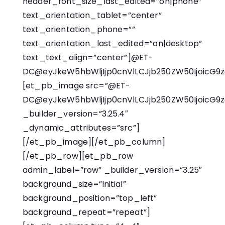
header_font_size_last_edited=”on|phone”
text_orientation_tablet=”center”
text_orientation_phone=””
text_orientation_last_edited=”on|desktop”
text_text_align=”center”]@ET-
DC@eyJkeW5hbWljIjp0cnVlLCJjb250ZW50IjoicG9zd
[et_pb_image src=”@ET-
DC@eyJkeW5hbWljIjp0cnVlLCJjb250ZW50IjoicG9
_builder_version=”3.25.4″
_dynamic_attributes=”src”]
[/et_pb_image][/et_pb_column]
[/et_pb_row][et_pb_row
admin_label=”row” _builder_version=”3.25″
background_size=”initial”
background_position=”top_left”
background_repeat=”repeat”]