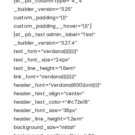
[et_pb_column type=”4_4″
_builder_version=”3.25″
custom_padding=”|||”
custom_padding__hover=”|||”]
[et_pb_text admin_label=”Text”
_builder_version=”3.27.4″
text_font=”Verdana||||||||”
text_font_size=”24px”
text_line_height=”1.6em”
link_font=”Verdana||||||||”
header_font=”Verdana|600||on|||||”
header_text_align=”center”
header_text_color=”#c72e18″
header_font_size=”36px”
header_line_height=”1.2em”
background_size=”initial”