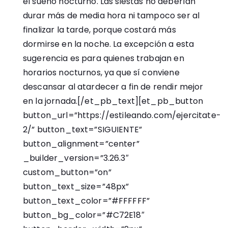
el sueño nocturno. Las siestas no deberían
durar más de media hora ni tampoco ser al
finalizar la tarde, porque costará más
dormirse en la noche. La excepción a esta
sugerencia es para quienes trabajan en
horarios nocturnos, ya que sí conviene
descansar al atardecer a fin de rendir mejor
en la jornada.[/et_pb_text][et_pb_button
button_url=”https://estileando.com/ejercitate-
2/” button_text=”SIGUIENTE”
button_alignment=”center”
_builder_version=”3.26.3″
custom_button=”on”
button_text_size=”48px”
button_text_color=”#FFFFFF”
button_bg_color=”#C72E18″