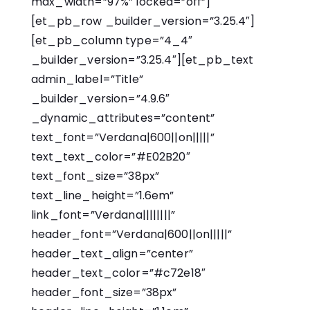
max_width=”97%” locked=”off”]
[et_pb_row _builder_version=”3.25.4″]
[et_pb_column type=”4_4″
_builder_version=”3.25.4″][et_pb_text
admin_label=”Title”
_builder_version=”4.9.6″
_dynamic_attributes=”content”
text_font=”Verdana|600||on|||||”
text_text_color=”#E02B20″
text_font_size=”38px”
text_line_height=”1.6em”
link_font=”Verdana||||||||”
header_font=”Verdana|600||on|||||”
header_text_align=”center”
header_text_color=”#c72e18″
header_font_size=”38px”