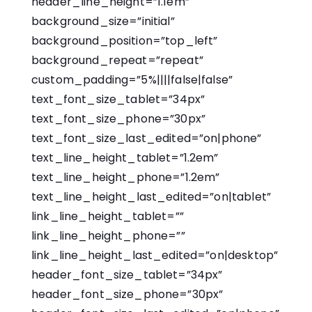
header_line_height=”1.1em”
background_size=”initial”
background_position=”top_left”
background_repeat=”repeat”
custom_padding=”5%||||false|false”
text_font_size_tablet=”34px”
text_font_size_phone=”30px”
text_font_size_last_edited=”on|phone”
text_line_height_tablet=”1.2em”
text_line_height_phone=”1.2em”
text_line_height_last_edited=”on|tablet”
link_line_height_tablet=””
link_line_height_phone=””
link_line_height_last_edited=”on|desktop”
header_font_size_tablet=”34px”
header_font_size_phone=”30px”