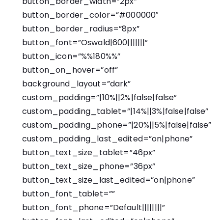
button_border_width=”2px”
button_border_color=”#000000″
button_border_radius=”8px”
button_font=”Oswald|600|||||||”
button_icon=”%%180%%”
button_on_hover=”off”
background_layout=”dark”
custom_padding=”|10%||2%|false|false”
custom_padding_tablet=”|14%||3%|false|false”
custom_padding_phone=”|20%||5%|false|false”
custom_padding_last_edited=”on|phone”
button_text_size_tablet=”46px”
button_text_size_phone=”36px”
button_text_size_last_edited=”on|phone”
button_font_tablet=””
button_font_phone=”Default||||||||”