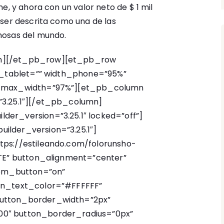
e, y ahora con un valor neto de $ 1 mil
 ser descrita como una de las
mosas del mundo.
n][/et_pb_row][et_pb_row
th_tablet=”” width_phone=”95%”
” max_width=”97%”][et_pb_column
”3.25.1″][/et_pb_column]
er_version=”3.25.1″ locked=”off”]
lder_version=”3.25.1″]
ps://estileando.com/folorunsho-
NTE” button_alignment=”center”
tom_button=”on”
on_text_color=”#FFFFFF”
utton_border_width=”2px”
0″ button_border_radius=”0px”