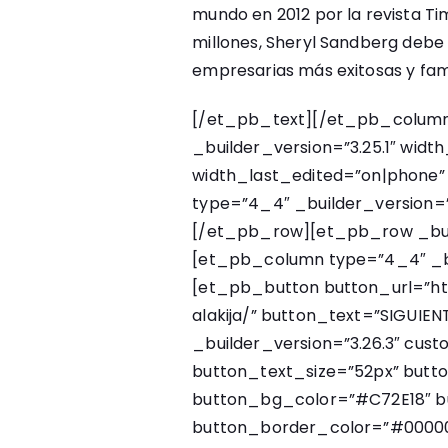
mundo en 2012 por la revista Tim
millones, Sheryl Sandberg debe
empresarias más exitosas y fa
[/et_pb_text][/et_pb_colum
_builder_version=”3.25.1″ wid
width_last_edited=”on|phone
type=”4_4″ _builder_version=
[/et_pb_row][et_pb_row _build
[et_pb_column type=”4_4″ _bui
[et_pb_button button_url=”htt
alakija/” button_text=”SIGUIE
_builder_version=”3.26.3″ cus
button_text_size=”52px” butt
button_bg_color=”#C72E18″ b
button_border_color=”#00000