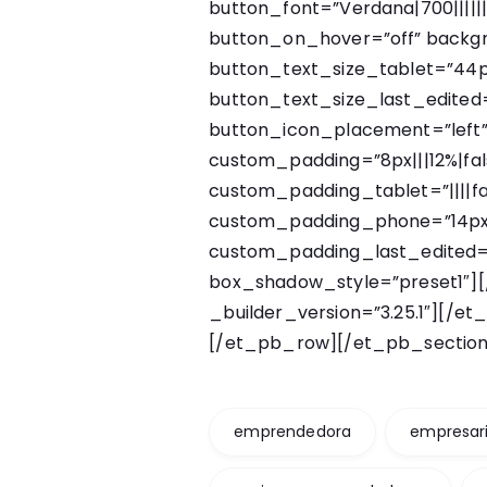
button_font=”Verdana|700|||||
button_on_hover=”off” backg
button_text_size_tablet=”44
button_text_size_last_edited
button_icon_placement=”left
custom_padding=”8px|||12%|fals
custom_padding_tablet=”||||fal
custom_padding_phone=”14px||
custom_padding_last_edited=
box_shadow_style=”preset1″
_builder_version=”3.25.1″]
[/et
[/et_pb_row][/et_pb_section
emprendedora
empresar