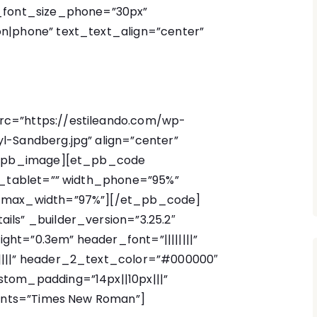
t_font_size_phone=”30px”
n|phone” text_text_align=”center”
c=”https://estileando.com/wp-
l-Sandberg.jpg” align=”center”
et_pb_image][et_pb_code
th_tablet=”” width_phone=”95%”
” max_width=”97%”]
[/et_pb_code]
ils” _builder_version=”3.25.2″
eight=”0.3em” header_font=”||||||||”
||||” header_2_text_color=”#000000″
tom_padding=”14px||10px|||”
_fonts=”Times New Roman”]