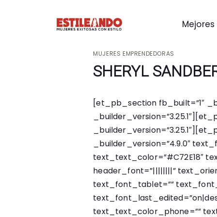
Mejores 
MUJERES EMPRENDEDORAS
SHERYL SANDBE
[et_pb_section fb_built=”1″ _
_builder_version=”3.25.1″][e
_builder_version=”3.25.1″][e
_builder_version=”4.9.0″ text_f
text_text_color=”#C72E18″ te
header_font=”||||||||” text_or
text_font_tablet=”” text_fon
text_font_last_edited=”on|des
text_text_color_phone=”” tex