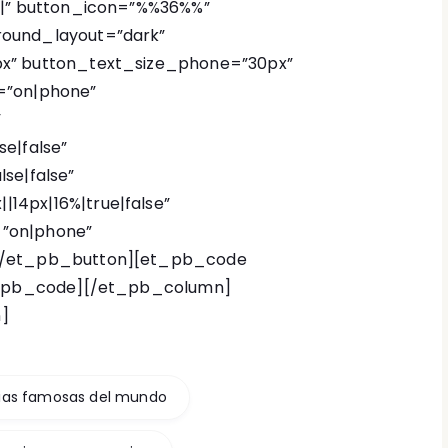
||” button_icon=”%%36%%”
round_layout=”dark”
px” button_text_size_phone=”30px”
=”on|phone”
”
e|false”
se|false”
14px|16%|true|false”
”on|phone”
][/et_pb_button][et_pb_code
_pb_code][/et_pb_column]
]
ias famosas del mundo