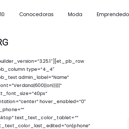
10
Conocedoras
Moda
Emprendedo
RG
builder_version=”3.25.1″][et_pb_row
t_pb_column type=”4_4″
t_pb_text admin_label=”Name”
ont=”Verdana|600||on|||||”
xt_font_size=”40px”
ientation=”center” hover_enabled=”0″
t_phone=””
ktop” text_text_color_tablet=””
t_text_color_last_edited=”on|phone”