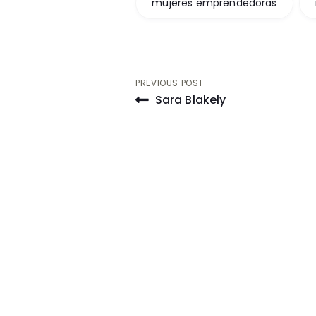
mujeres emprendedoras
Post
PREVIOUS POST
Sara Blakely
navigation