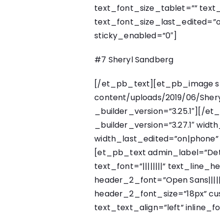
text_font_size_tablet=”” tex
text_font_size_last_edited=”o
sticky_enabled=”0″]
#7 Sheryl Sandberg
[/et_pb_text][et_pb_image sr
content/uploads/2019/06/Shery
_builder_version=”3.25.1″][/
_builder_version=”3.27.1″ wid
width_last_edited=”on|phone
[et_pb_text admin_label=”Deta
text_font=”||||||||” text_line_h
header_2_font=”Open Sans||||
header_2_font_size=”18px” cus
text_text_align=”left” inline