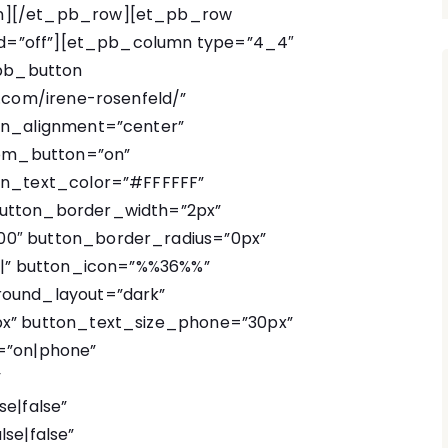
n][/et_pb_row][et_pb_row
ked=”off”][et_pb_column type=”4_4″
_pb_button
.com/irene-rosenfeld/”
on_alignment=”center”
tom_button=”on”
on_text_color=”#FFFFFF”
utton_border_width=”2px”
0″ button_border_radius=”0px”
||” button_icon=”%%36%%”
round_layout=”dark”
px” button_text_size_phone=”30px”
=”on|phone”
”
e|false”
se|false”