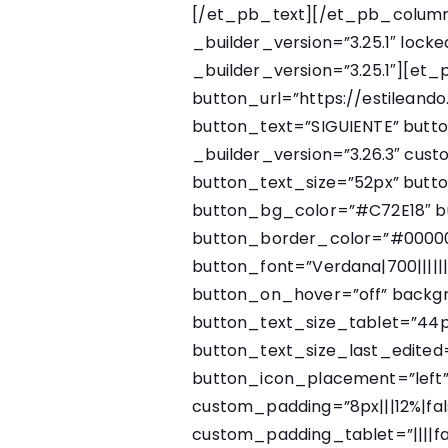
[/et_pb_text][/et_pb_colum
_builder_version=”3.25.1″ loc
_builder_version=”3.25.1″][et
button_url=”https://estileando
button_text=”SIGUIENTE” butt
_builder_version=”3.26.3″ cus
button_text_size=”52px” butt
button_bg_color=”#C72E18″ b
button_border_color=”#00000
button_font=”Verdana|700|||||
button_on_hover=”off” backg
button_text_size_tablet=”44
button_text_size_last_edited
button_icon_placement=”left
custom_padding=”8px|||12%|fals
custom_padding_tablet=”||||fal