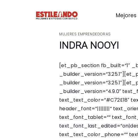
Mejores 
MUJERES EMPRENDEDORAS
INDRA NOOYI
[et_pb_section fb_built=”1″ _
_builder_version=”3.25.1″][e
_builder_version=”3.25.1″][e
_builder_version=”4.9.0″ text_f
text_text_color=”#C72E18″ te
header_font=”||||||||” text_or
text_font_tablet=”” text_fon
text_font_last_edited=”on|des
text_text_color_phone=”” tex