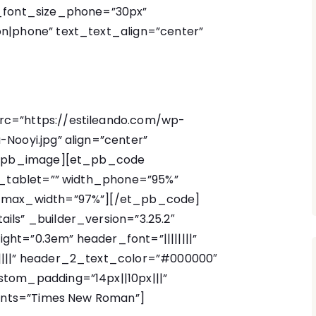
t_font_size_phone=”30px”
n|phone” text_text_align=”center”
c=”https://estileando.com/wp-
Nooyi.jpg” align=”center”
et_pb_image][et_pb_code
th_tablet=”” width_phone=”95%”
” max_width=”97%”]
[/et_pb_code]
ils” _builder_version=”3.25.2″
eight=”0.3em” header_font=”||||||||”
||||” header_2_text_color=”#000000″
tom_padding=”14px||10px|||”
_fonts=”Times New Roman”]