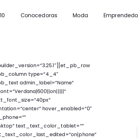
10
Conocedoras
Moda
Emprendedo
builder_version=”3.25.1″][et_pb_row
t_pb_column type=”4_4″
t_pb_text admin_label=”Name”
ont=”Verdana|600||on|||||”
xt_font_size=”40px”
ientation=”center” hover_enabled=”0″
t_phone=””
ktop” text_text_color_tablet=””
t_text_color_last_edited=”on|phone”