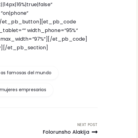
14px|16%|true|false”
”on|phone”
][/et_pb_button][et_pb_code
th_tablet=”” width_phone=”95%”
” max_width=”97%”]
[/et_pb_code]
][/et_pb_section]
ias famosas del mundo
mujeres empresarias
NEXT POST
Folorunsho Alakija