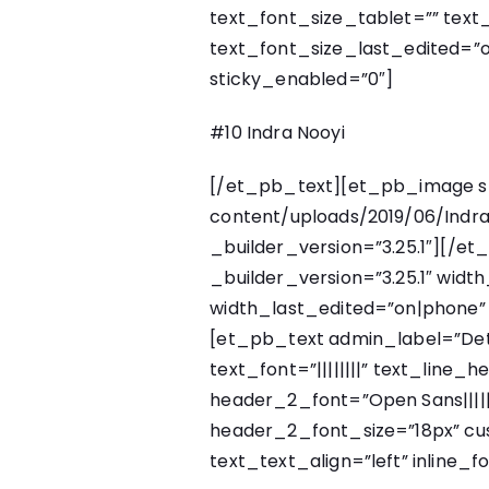
text_font_size_tablet=”” tex
text_font_size_last_edited=”o
sticky_enabled=”0″]
#10 Indra Nooyi
[/et_pb_text][et_pb_image sr
content/uploads/2019/06/Indra-
_builder_version=”3.25.1″][/
_builder_version=”3.25.1″ wid
width_last_edited=”on|phone
[et_pb_text admin_label=”Deta
text_font=”||||||||” text_line_h
header_2_font=”Open Sans||||
header_2_font_size=”18px” cus
text_text_align=”left” inline