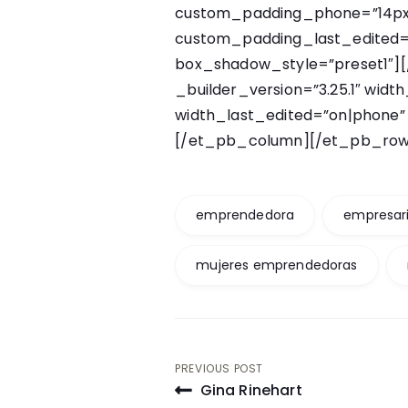
custom_padding_phone=”14px||
custom_padding_last_edited=
box_shadow_style=”preset1″
_builder_version=”3.25.1″ wid
width_last_edited=”on|phone
[/et_pb_column][/et_pb_row
emprendedora
empresar
mujeres emprendedoras
Post
PREVIOUS POST
Gina Rinehart